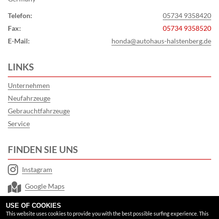
Telefon:
05734 9358420
Fax:
05734 9358520
E-Mail:
honda@autohaus-halstenberg.de
LINKS
Unternehmen
Neufahrzeuge
Gebrauchtfahrzeuge
Service
FINDEN SIE UNS
Instagram
Google Maps
USE OF COOKIES
RECHTLICHES
This website uses cookies to provide you with the best possible surfing experience. This